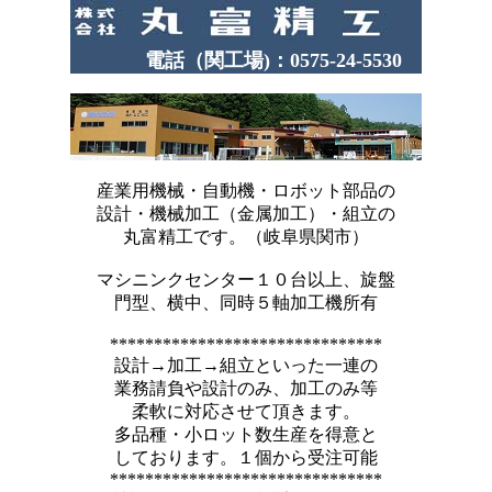
電話（関工場)：0575-24-5530
産業用機械・自動機・ロボット部品の
設計・機械加工（金属加工）・組立の
丸富精工です。（岐阜県関市）
マシニンクセンター１０台以上、旋盤
門型、横中、同時５軸加工機所有
*******************************
設計→加工→組立といった一連の
業務請負や設計のみ、加工のみ等
柔軟に対応させて頂きます。
多品種・小ロット数生産を得意と
しております。１個から受注可能
*******************************