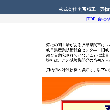
株式会社 丸富精工---刃物
|TOP|
会社概
弊社の関工場がある岐阜県関市は世
岐阜県産業技術総合センタ―（旧岐
殆ど自動化されていないことに注目
弊社は、この試験機開発の当初から
刃物切れ味試験機の詳細は、以下の