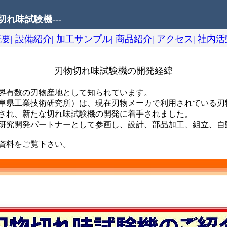
切れ味試験機---
要|
設備紹介|
加工サンプル|
商品紹介|
アクセス|
社内活
刃物切れ味試験機の開発経緯
界有数の刃物産地として知られています。
阜県工業技術研究所）は、現在刃物メーカで利用されている刃
され、新たな切れ味試験機の開発に着手されました。
研究開発パートナーとして参画し、設計、部品加工、組立、自
資料をご覧下さい。