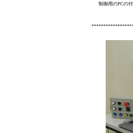
制御用のPCの付属の有無や
**************