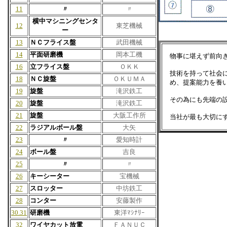
11
〃
〃
横中マシニングセンタ
12
東芝機械
ー
13
ＮＣフライス盤
武田機械
14
平面研磨機
岡本工機
物事に堪えず前向
16
立フライス盤
ＯＫＫ
技術を持って社会
18
ＮＣ旋盤
ＯＫＵＭＡ
め、提案能力を養
19
旋盤
滝沢鉄工
その為にも先端の
20
旋盤
滝沢鉄工
21
旋盤
大阪工作所
当社が最も大切に
22
ラジアルボール盤
大矢
23
〃
愛知時計
24
ボール盤
吉良
25
〃
〃
26
キーシーター
宝機械
27
スロッター
中坊鉄工
28
コンター
安藤製作
30.31
研磨機
東洋ﾏｼﾅﾘｰ
32
ワイヤカット放電
ＦＡＮＵＣ