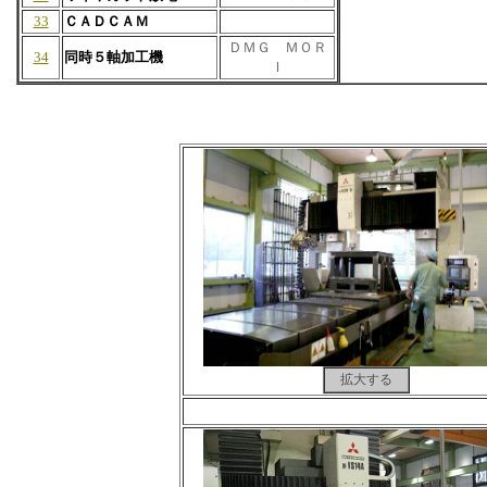
33
ＣＡＤＣＡＭ
ＤＭＧ ＭＯＲ
34
同時５軸加工機
Ｉ
拡大する