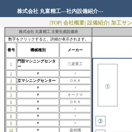
株式会社 丸富精工---社内設備紹介---
|TOP|
会社概要|
設備紹介|
加工サン
株式会社 丸富精工 主要生産設備表
数字をクリックすると、詳細が表示されます。
番号
機械種別
メーカー
門型マシニングセンタ
1
三菱重工
ー
2
〃
〃
3
立マシニングセンター
ＯＫＫ
4
〃
〃
5
〃
オークマ
6
〃
ＯＫＫ
7
〃
〃
8
〃
〃
9
〃
〃
10
〃
森精機