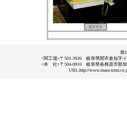
拡大する
株
<関工場>〒501-3936 岐阜県関市倉知字イクダ31
<本 社>〒504-0916 岐阜県各務原市那加楠町13
URL:http://www.maru-tomi.co