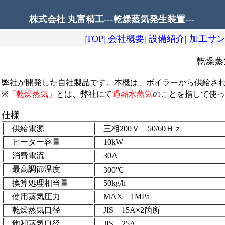
株式会社 丸富精工---乾燥蒸気発生装置---
|TOP|
会社概要|
設備紹介|
加工サン
乾燥蒸
弊社が開発した自社製品です。本機は、ボイラーから供給され
※
「乾燥蒸気」
とは、弊社にて
過熱水蒸気
のことを指して使っ
仕様
供給電源
三相200Ｖ 50/60Ｈｚ
ヒーター容量
10kW
消費電流
30A
最高調節温度
300℃
換算処理相当量
50kg/h
使用蒸気圧力
MAX 1MPa
乾燥蒸気口径
JIS 15A×2箇所
飽和蒸気口径
JIS 25A