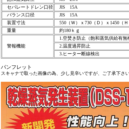
セパレートドレン口径
JIS 15A
バランス口径
JIS 15A
装置寸法
550（Ｗ）ｘ730（Ｄ）ｘ1450
重量
約180ｋｇ
1.空焚き防止（飽和蒸気供給有無
警報機能
2.温度過昇防止
3.ヒーター断線検出
パンフレット
スキャナで取った画像の為、少し見辛いですが、ご了承下さ