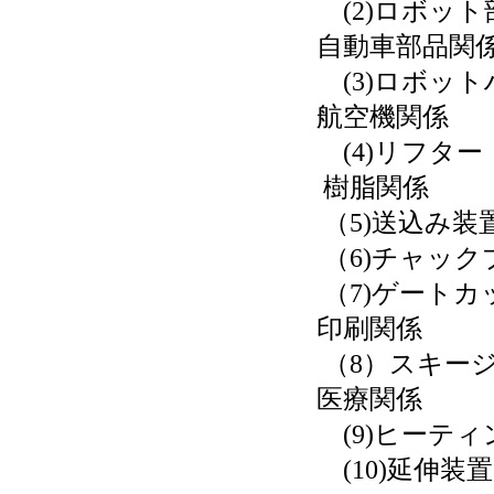
(2)ロボット
自動車部品関
(3)ロボットハ
航空機関係
(4)リフター
樹脂関係
（5)送込み装
（6)チャックプ
（7)ゲートカッ
印刷関係
（8）スキージ
医療関係
(9)ヒーティン
(10)延伸装置