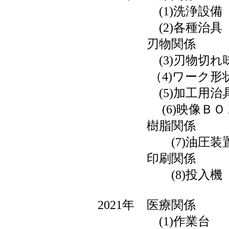
(1)洗浄設備
(2)各種治具
刃物関係
(3)刃物切れ味
（4)ワーク形状
(5)加工用治
(6)映像ＢＯ
樹脂関係
(7)油圧装
印刷関係
(8)投入機
2021年 医療関係
(1)作業台