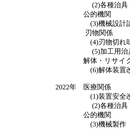
(2)各種治具
公的機関
(3)機械設計
刃物関係
(4)刃物切れ味
(5)加工用治
解体・リサイク
(6)解体装置
2022年 医療関係
(1)装置安全
(2)各種治具
公的機関
(3)機械製作