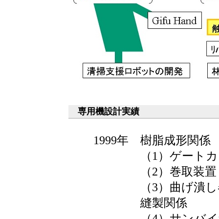
専用機設計実績
1999年 樹脂成形関係
（1）ゲートカ
（2）巻取装置
（3）曲げ潰し
縫製関係
（4）サンバイザ