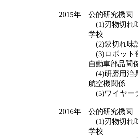
2015年 公的研究機関
(1)刃物切れ味
学校
(2)鋏切れ味試
(3)ロボット
自動車部品関
(4)研磨用治
航空機関係
(5)ワイヤーデ
2016年 公的研究機関
(1)刃物切れ味
学校