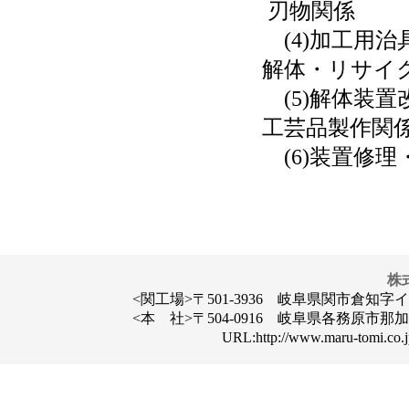
刃物関係
(4)加工用治
解体・リサイク
(5)解体装置
工芸品製作関
(6)装置修理・
株
<関工場>〒501-3936 岐阜県関市倉知字イクダ31
<本 社>〒504-0916 岐阜県各務原市那加楠町13
URL:http://www.maru-tomi.co